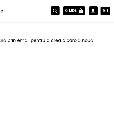
te
RU
0
MDL
tură prin email pentru a crea o parolă nouă.