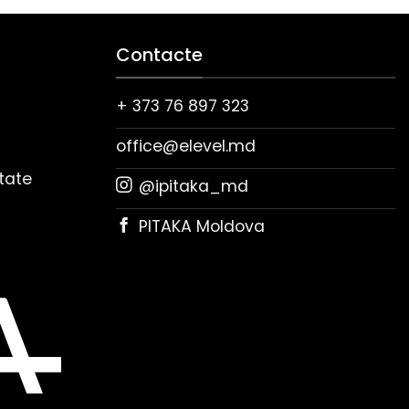
Contacte
+ 373 76 897 323
office@elevel.md
itate
@ipitaka_md
PITAKA Moldova