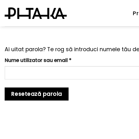
Skip
to
Pr
content
Ai uitat parola? Te rog să introduci numele tău de
Obligatoriu
Nume utilizator sau email
*
Resetează parola