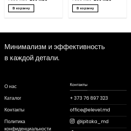
цена
цена:
цена
цена:
составляла
299 MDL.
составляла
299 MDL.
В корзину
В корзину
1
1
399 MDL.
399 MDL.
Минимализм и эффективность
в каждой детали.
Контакты
О нас
Каталог
+ 373 76 897 323
Контакты
office@elevel.md
Политика
@ipitaka_md
конфиденциальности