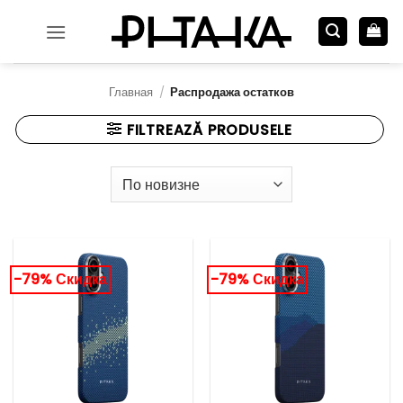
Skip
to
content
Главная
/
Распродажа остатков
FILTREAZĂ PRODUSELE
-79% Скидка
-79% Скидка