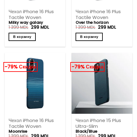
Чехол iPhone 16 Plus
Чехол iPhone 16 Plus
Tactile Woven
Tactile Woven
Milky way galaxy
Over the horizon
Первоначальная
Текущая
Первоначальная
Текущая
1 399
MDL
299
MDL
1 399
MDL
299
MDL
цена
цена:
цена
цена:
составляла
299 MDL.
составляла
299 MDL.
В корзину
В корзину
1
1
399 MDL.
399 MDL.
-79% Скидка
-79% Скидка
Чехол iPhone 16 Plus
Чехол iPhone 15 Plus
Tactile Woven
Ultra-Slim
Moonrise
Black/Blue
Первоначальная
Текущая
Первоначальная
Текущая
1 399
MDL
299
MDL
1 399
MDL
299
MDL