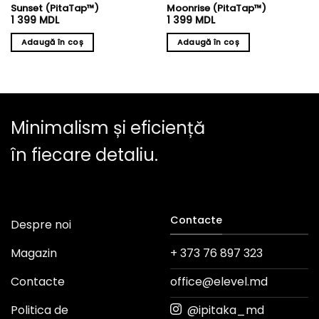
Sunset (PitaTap™)
Moonrise (PitaTap™)
1 399
MDL
1 399
MDL
Adaugă în coș
Adaugă în coș
Minimalism și eficiență
în fiecare detaliu.
Contacte
Despre noi
Magazin
+ 373 76 897 323
Contacte
office@elevel.md
Politica de
@ipitaka_md