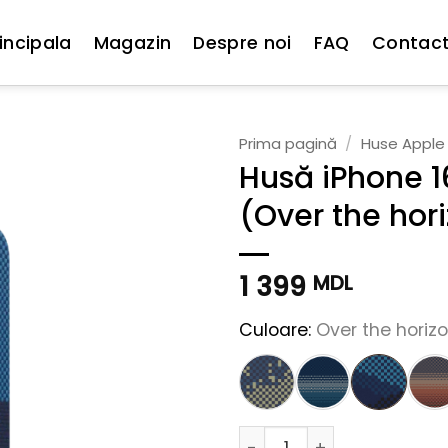
incipala
Magazin
Despre noi
FAQ
Contac
Prima pagină
/
Huse Apple
Husă iPhone 1
(Over the hor
1 399
MDL
Culoare:
Over the horiz
Cantitate Husă iPhone 16 