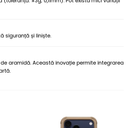
(toleranță: ±3g; 0,11mm). Pot exista mici variații
siguranță și liniște.
ra de aramidă. Această inovație permite integrarea
artă.