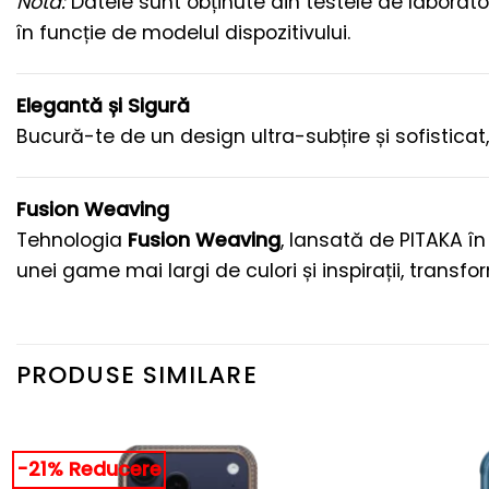
Notă:
Datele sunt obținute din testele de laborator
în funcție de modelul dispozitivului.
Elegantă și Sigură
Bucură-te de un design ultra-subțire și sofisticat
Fusion Weaving
Tehnologia
Fusion Weaving
, lansată de PITAKA î
unei game mai largi de culori și inspirații, tran
PRODUSE SIMILARE
-21% Reducere