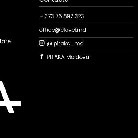
+ 373 76 897 323
office@elevel.md
itate
@ipitaka_md
PITAKA Moldova