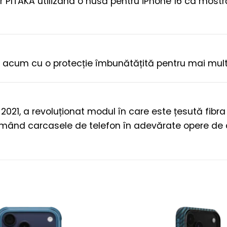
 PITAKA utilizând o husă pentru iPhone 16 ca mostră 
, acum cu o protecție îmbunătățită pentru mai multă 
n 2021, a revoluționat modul în care este țesută fib
sformând carcasele de telefon în adevărate opere de 