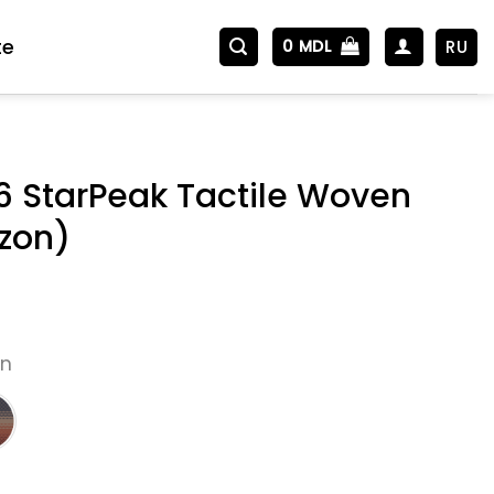
te
RU
0
MDL
6 StarPeak Tactile Woven
izon)
on
StarPeak Tactile Woven (Over the horizon)