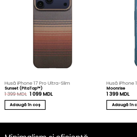
Husă iPhone 17 Pro Ultra-Slim
Husă iPhone 
Sunset (PitaTap™)
Moonrise
Prețul
Prețul
1 399
MDL
1 099
MDL
1 399
MDL
inițial
curent
a
este:
Adaugă în coș
Adaugă în 
fost:
1
1
099 MDL.
399 MDL.