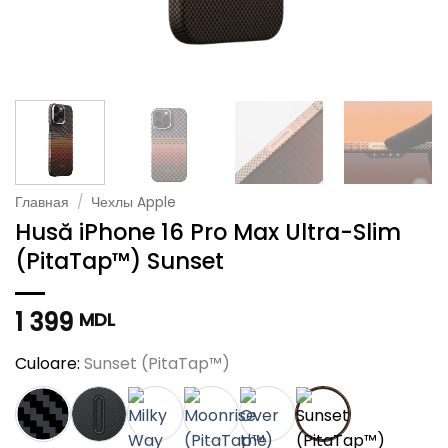
Главная
/
Чехлы Apple
Husă iPhone 16 Pro Max Ultra-Slim
(PitaTap™) Sunset
1 399
MDL
Culoare:
Sunset (PitaTap™)