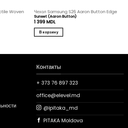
ctile Woven
Чехол Samsung S26 Aaron Button Edge
Sunset (Aaron Button)
1 399
MDL
В корзину
Контакты
+ 373 76 897 323
office@elevel.md
ьности
@ipitaka_md
PITAKA Moldova