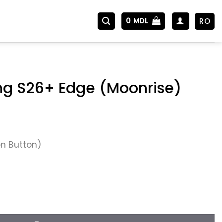
RO
0
MDL
g S26+ Edge (Moonrise)
n Button)
 Samsung S26+ Edge (Moonrise)