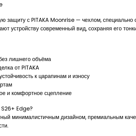
e
ную защиту с PITAKA Moonrise — чехлом, специальн
ают устройству современный вид, сохраняя его тонк
без лишнего объёма
делка от PITAKA
устойчивость к царапинам и износу
ортам
ное и комфортное сцепление
g S26+ Edge?
стный минималистичным дизайном, премиальным кач
ти.