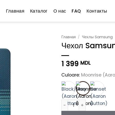
Главная
Каталог
О нас
FAQ
Контакты
Главная
/
Чехлы Samsung
Чехол Samsun
1 399
MDL
Culoare:
Moonrise (Aaro
Количество товара Чехол