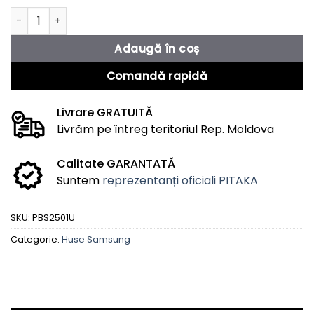
Cantitate Husă Galaxy S25 Ultra PIN Button (PIN Button B
Adaugă în coș
Comandă rapidă
Livrare GRATUITĂ
Livrăm pe întreg teritoriul Rep. Moldova
Calitate GARANTATĂ
Suntem
reprezentanți oficiali PITAKA
SKU:
PBS2501U
Categorie:
Huse Samsung