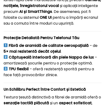
notițele, înregistratorul vocal
și aplicații inteligente
precum
AI și SmartThings
. De asemenea, pot fi
folosite cu sistemul
ONE UI
pentru a împărți ecranul
sau a comuta între moduri cu ușurință.
Protecție Detaliată Pentru Telefonul Tău
Fibră de aramidă de calitate aerospațială
– de
5× mai rezistentă decât oțelul
.
Căptușeală interioară din piele Nappa de lux
–
amortizează șocurile pentru o protecție optimă.
TPU flexibil
– oferă rezistență sporită pentru a
face față provocărilor zilnice.
Un Echilibru Perfect între Confort și Estetică
Textura țesută distinctivă a fibrei de aramidă oferă o
senzație tactilă plăcută
și un
aspect sofisticat
,