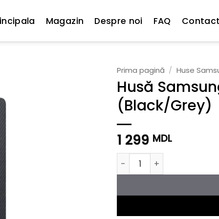
incipala
Magazin
Despre noi
FAQ
Contac
Prima pagină
/
Huse Sams
Husă Samsung 
(Black/Grey)
1 299
MDL
Cantitate Husă Samsung S