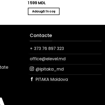
1 599
MDL
Adaugă în coș
Contacte
+ 373 76 897 323
office@elevel.md
itate
@ipitaka_md
PITAKA Moldova