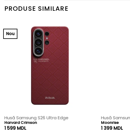
PRODUSE SIMILARE
Nou
Husă Samsung S26 Ultra Edge
Husă Samsung
Harvard Crimson
Moonrise
1 599
MDL
1 399
MDL