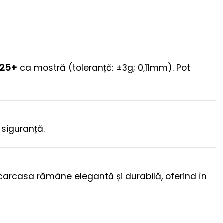
S25+
ca mostră (toleranță: ±3g; 0,11mm). Pot
 siguranță.
 carcasa rămâne elegantă și durabilă, oferind în