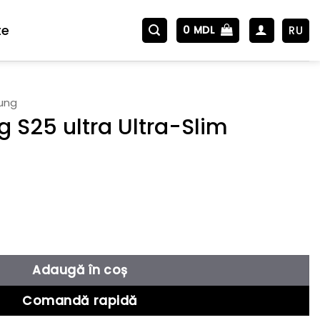
te
RU
0
MDL
ung
S25 ultra Ultra-Slim
25 ultra Ultra-Slim (Black/Grey)
Adaugă în coș
Comandă rapidă