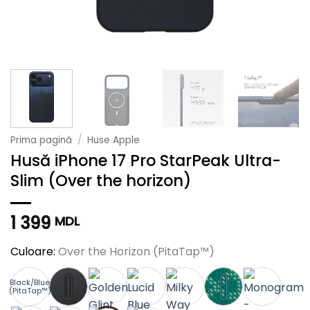
Prima pagină
/
Huse Apple
Husă iPhone 17 Pro StarPeak Ultra-
Slim (Over the horizon)
1 399
MDL
Culoare:
Over the Horizon (PitaTap™)
Black/Blue
(PitaTap™)