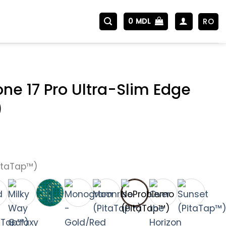
RO
0
MDL
one 17 Pro Ultra-Slim Edge
)
itaTap™)