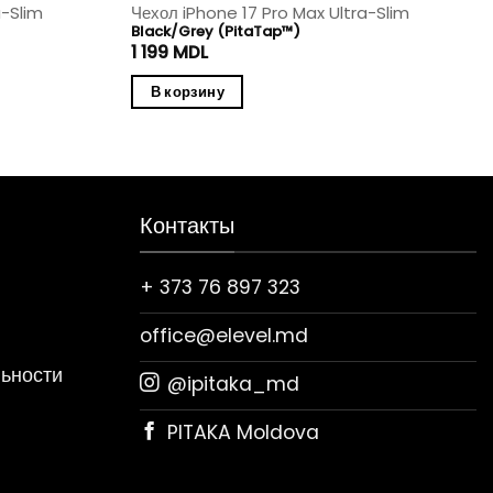
a-Slim
Чехол iPhone 17 Pro Max Ultra-Slim
Black/Grey (PitaTap™)
1 199
MDL
В корзину
Контакты
+ 373 76 897 323
office@elevel.md
ьности
@ipitaka_md
PITAKA Moldova