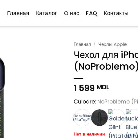
Главная
Каталог
О нас
FAQ
Контакты
Главная
/
Чехлы Apple
Чехол для iPh
(NoProblemo
1 599
MDL
Culoare:
NoProblemo (P
Black/Blue
(PitaTap™)
Нет в наличии