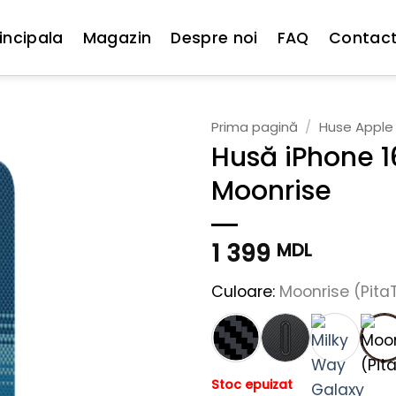
incipala
Magazin
Despre noi
FAQ
Contac
Prima pagină
/
Huse Apple
Husă iPhone 1
Moonrise
1 399
MDL
Culoare:
Moonrise (Pit
Stoc epuizat