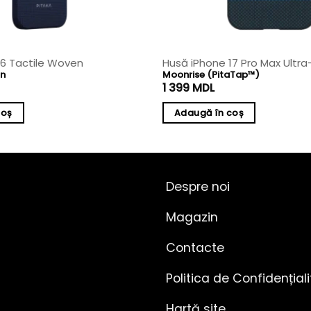
16 Tactile Woven
Husă iPhone 17 Pro Max Ultra
on
Moonrise (PitaTap™)
1 399
MDL
coș
Adaugă în coș
Despre noi
Magazin
Contacte
Politica de Confidențial
Hartă site