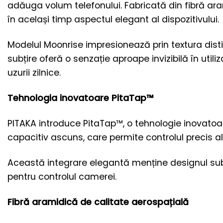
adăuga volum telefonului. Fabricată din fibră ara
în același timp aspectul elegant al dispozitivului.
Modelul Moonrise impresionează prin textura distin
subțire oferă o senzație aproape invizibilă în utili
uzurii zilnice.
Tehnologia inovatoare PitaTap™
PITAKA introduce PitaTap™, o tehnologie inovatoar
capacitiv ascuns, care permite controlul precis al
Această integrare elegantă menține designul subți
pentru controlul camerei.
Fibră aramidică de calitate aerospațială