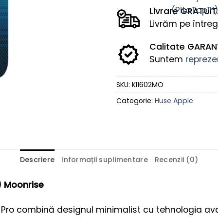
Livrare GRATUI
Livrăm pe întreg
Calitate GARA
Suntem
reprezen
SKU:
KI1602MO
Categorie:
Huse Apple
Descriere
Informații suplimentare
Recenzii (0)
) Moonrise
 Pro combină designul minimalist cu tehnologia av