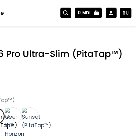
te
RU
0
MDL
6 Pro Ultra-Slim (PitaTap™)
aTap™)