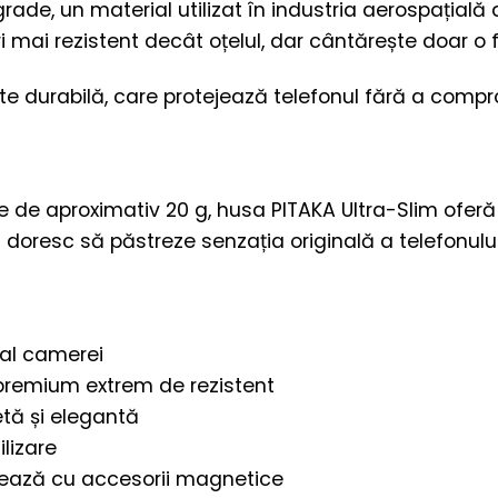
de, un material utilizat în industria aerospațială da
i mai rezistent decât oțelul, dar cântărește doar o 
rte durabilă, care protejează telefonul fără a compr
de aproximativ 20 g, husa PITAKA Ultra-Slim oferă 
și doresc să păstreze senzația originală a telefonulu
 al camerei
premium extrem de rezistent
etă și elegantă
lizare
ează cu accesorii magnetice