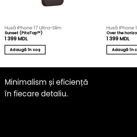
Husă iPhone 17 Ultra-Slim
Husă iPhone 
Sunset (PitaTap™)
Over the horiz
1 399
MDL
1 399
MDL
Adaugă în coș
Adaugă în 
Minimalism și eficiență
în fiecare detaliu.