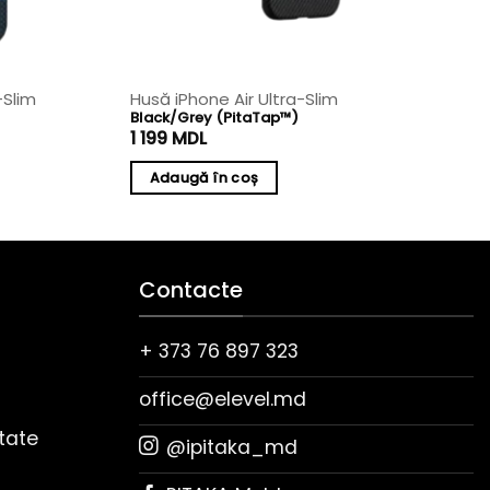
-Slim
Husă iPhone Air Ultra-Slim
Black/Grey (PitaTap™)
1 199
MDL
Adaugă în coș
Contacte
+ 373 76 897 323
office@elevel.md
itate
@ipitaka_md