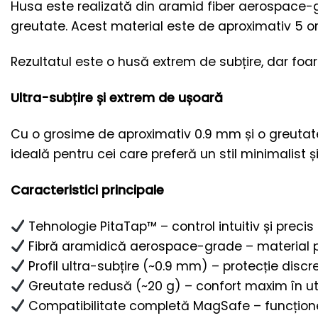
Husa este realizată din aramid fiber aerospace-gra
greutate. Acest material este de aproximativ 5 or
Rezultatul este o husă extrem de subțire, dar foa
Ultra-subțire și extrem de ușoară
Cu o grosime de aproximativ 0.9 mm și o greutate 
ideală pentru cei care preferă un stil minimalist 
Caracteristici principale
Tehnologie PitaTap™ – control intuitiv și precis
Fibră aramidică aerospace-grade – material 
Profil ultra-subțire (~0.9 mm) – protecție discr
Greutate redusă (~20 g) – confort maxim în uti
Compatibilitate completă MagSafe – funcțion