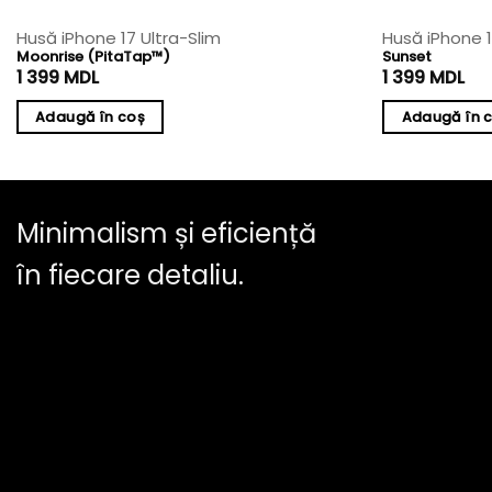
Husă iPhone 17 Ultra-Slim
Husă iPhone 
Moonrise (PitaTap™)
Sunset
1 399
MDL
1 399
MDL
Adaugă în coș
Adaugă în 
Minimalism și eficiență
în fiecare detaliu.