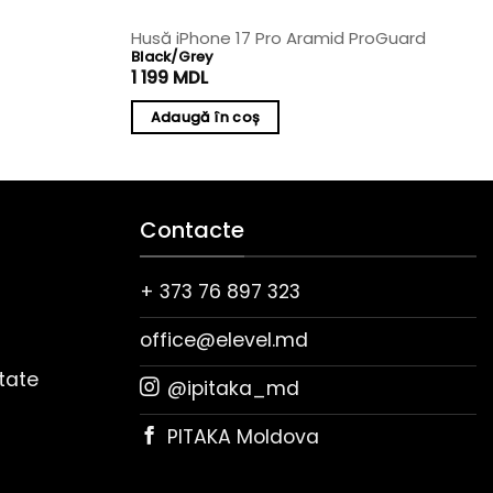
Husă iPhone 17 Pro Aramid ProGuard
Black/Grey
1 199
MDL
Adaugă în coș
Contacte
+ 373 76 897 323
office@elevel.md
itate
@ipitaka_md
PITAKA Moldova