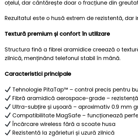
oțelul, dar cântărește doar o fracțiune din greuta
Rezultatul este o husă extrem de rezistentă, dar i
Textură premium și confort în utilizare
Structura fină a fibrei aramidice creează o textur
zilnică, menținând telefonul stabil în mână.
Caracteristici principale
Tehnologie PitaTap™ – control precis pentru b
Fibră aramidică aerospace-grade – rezistență 
Ultra-subțire și ușoară – aproximativ 0.9 mm g
Compatibilitate MagSafe – funcționează perfe
Încărcare wireless fără a scoate husa
Rezistentă la zgârieturi și uzură zilnică