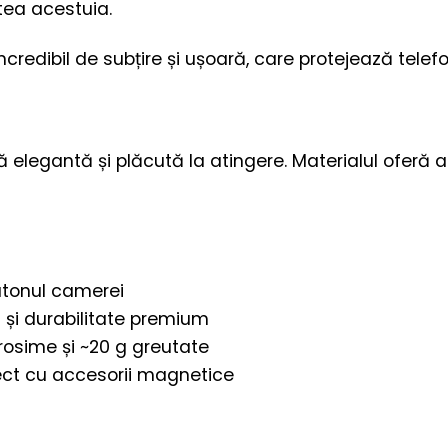
tea acestuia.
ncredibil de subțire și ușoară, care protejează tele
ă elegantă și plăcută la atingere. Materialul oferă 
utonul camerei
și durabilitate premium
rosime și ~20 g greutate
ct cu accesorii magnetice