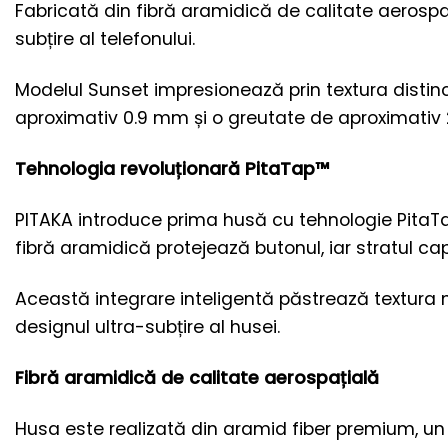
Fabricată din fibră aramidică de calitate aerospaț
subțire al telefonului.
Modelul Sunset impresionează prin textura distinct
aproximativ 0.9 mm și o greutate de aproximativ 20 
Tehnologia revoluționară PitaTap™
PITAKA introduce prima husă cu tehnologie PitaTap
fibră aramidică protejează butonul, iar stratul capa
Această integrare inteligentă păstrează textura n
designul ultra-subțire al husei.
Fibră aramidică de calitate aerospațială
Husa este realizată din aramid fiber premium, un m