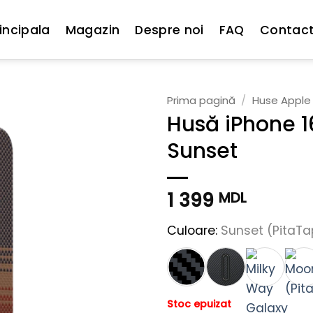
incipala
Magazin
Despre noi
FAQ
Contac
Prima pagină
/
Huse Apple
Husă iPhone 1
Sunset
1 399
MDL
Culoare:
Sunset (PitaT
Stoc epuizat