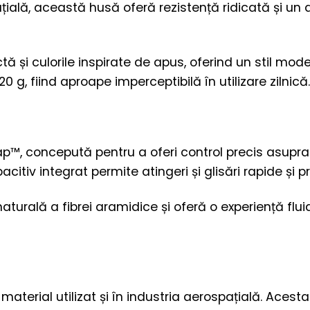
ială, această husă oferă rezistență ridicată și un a
ă și culorile inspirate de apus, oferind un stil mode
g, fiind aproape imperceptibilă în utilizare zilnică.
™, concepută pentru a oferi control precis asupra 
citiv integrat permite atingeri și glisări rapide și p
aturală a fibrei aramidice și oferă o experiență flu
aterial utilizat și în industria aerospațială. Acest