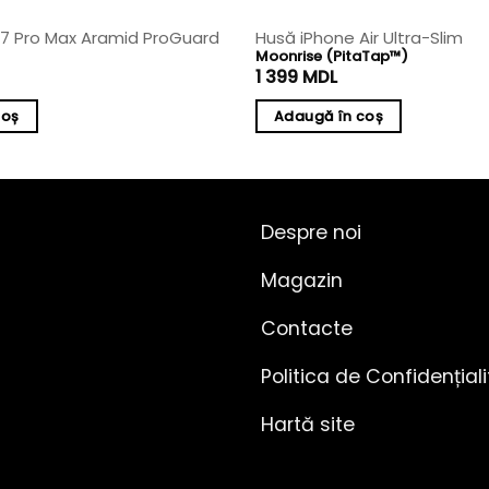
17 Pro Max Aramid ProGuard
Husă iPhone Air Ultra-Slim
Moonrise (PitaTap™)
1 399
MDL
coș
Adaugă în coș
Despre noi
Magazin
Contacte
Politica de Confidențial
Hartă site