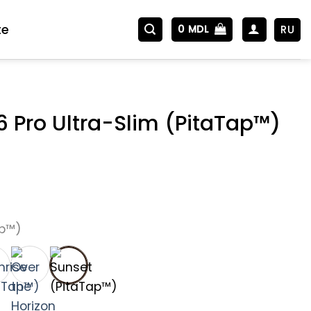
te
RU
0
MDL
6 Pro Ultra-Slim (PitaTap™)
ap™)