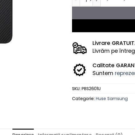
Livrare GRATUI
Livrăm pe întreg
Calitate GARA
Suntem
reprezen
SKU:
PBS2601U
Categorie:
Huse Samsung