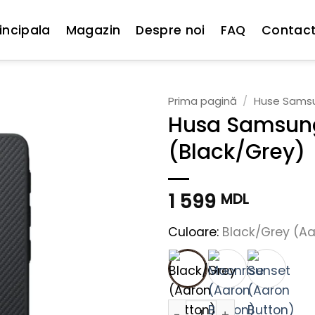
incipala
Magazin
Despre noi
FAQ
Contac
Prima pagină
/
Huse Sams
Husa Samsung
(Black/Grey)
1 599
MDL
Culoare:
Black/Grey (Aa
Cantitate Husa Samsung S