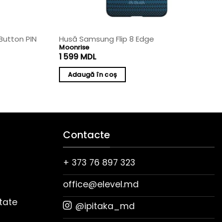
Button PIN
Husă Samsung Flip 8 Edge
Moonrise
1 599
MDL
Adaugă în coș
Contacte
+ 373 76 897 323
office@elevel.md
itate
@ipitaka_md