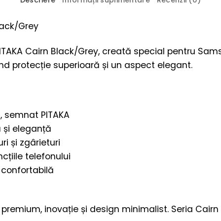
Descriere
Informații suplimentare
Recenzii (0)
lack/Grey
PITAKA Cairn Black/Grey, creată special pentru Sams
ind protecție superioară și un aspect elegant.
rn, semnat PITAKA
ă și eleganță
i și zgârieturi
țiile telefonului
confortabilă
remium, inovație și design minimalist. Seria Cairn of