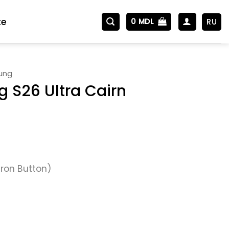
te
RU
0
MDL
ung
 S26 Ultra Cairn
ron Button)
26 Ultra Cairn (Black/Grey)