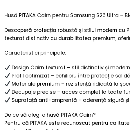
Husă PITAKA Cairn pentru Samsung S26 Ultra – B
Descoperă protecția robustă și stilul modern cu 
texturat distinctiv cu durabilitatea premium, ofer
Caracteristici principale:
Design Cairn texturat – stil distinctiv și mode
Profil optimizat – echilibru între protecție solid
Materiale premium – rezistență ridicată la șocur
Decupaje precise – acces complet la toate func
Suprafață anti-amprentă – aderență sigură și 
De ce să alegi o husă PITAKA Cairn?
Pentru că PITAKA este recunoscut pentru calitate p