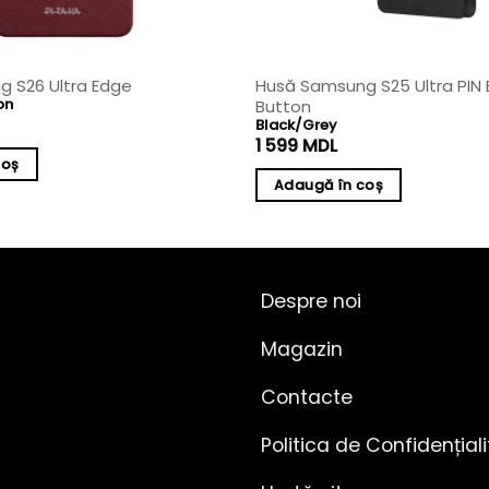
 S26 Ultra Edge
Husă Samsung S25 Ultra PIN 
on
Button
Black/Grey
1 599
MDL
coș
Adaugă în coș
Despre noi
Magazin
Contacte
Politica de Confidențial