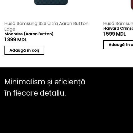
Husă Samsung S26 Ultra Aaron Button
Husă Samsung
Harvard Crims
Edge
1 599
MDL
Moonrise (Aaron Button)
1 399
MDL
Adaugă în 
Adaugă în coș
Minimalism și eficiență
în fiecare detaliu.