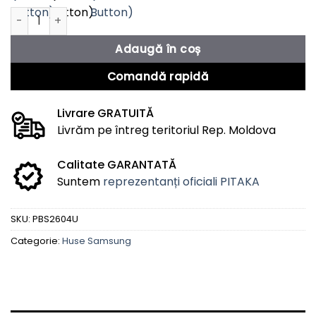
Cantitate Husa Samsung S26 Ultra Cairn (Moonrise)
Adaugă în coș
Comandă rapidă
Livrare GRATUITĂ
Livrăm pe întreg teritoriul Rep. Moldova
Calitate GARANTATĂ
Suntem
reprezentanți oficiali PITAKA
SKU:
PBS2604U
Categorie:
Huse Samsung