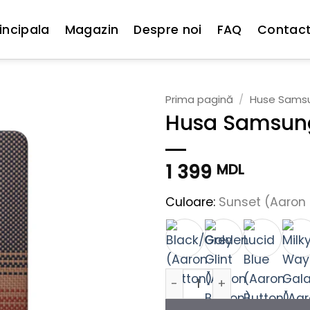
incipala
Magazin
Despre noi
FAQ
Contac
Prima pagină
/
Huse Sams
Husa Samsung
1 399
MDL
Culoare:
Sunset (Aaron 
Cantitate Husa Samsung S