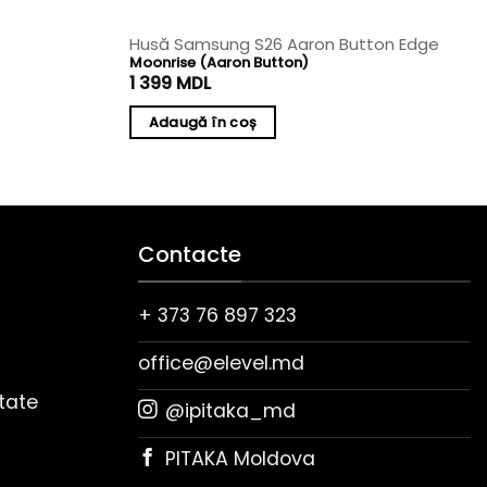
Husă Samsung S26 Aaron Button Edge
Moonrise (Aaron Button)
1 399
MDL
Adaugă în coș
Contacte
+ 373 76 897 323
office@elevel.md
itate
@ipitaka_md
PITAKA Moldova