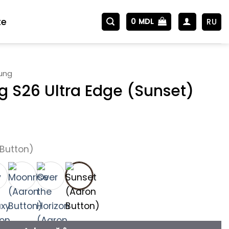
te
RU
0
MDL
ung
 S26 Ultra Edge (Sunset)
Button)
26 Ultra Edge (Sunset)