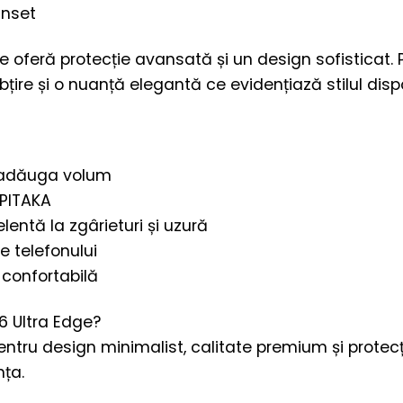
unset
oferă protecție avansată și un design sofisticat. 
ire și o nuanță elegantă ce evidențiază stilul dispoz
 a adăuga volum
 PITAKA
entă la zgârieturi și uzură
e telefonului
confortabilă
6 Ultra Edge?
entru design minimalist, calitate premium și protec
nța.