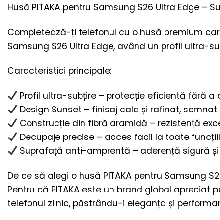
Husă PITAKA pentru Samsung S26 Ultra Edge – S
Completează-ți telefonul cu o husă premium care 
Samsung S26 Ultra Edge, având un profil ultra-subț
Caracteristici principale:
Profil ultra-subțire – protecție eficientă fără
Design Sunset – finisaj cald și rafinat, semnat
Construcție din fibră aramidă – rezistență excel
Decupaje precise – acces facil la toate funcțiil
Suprafață anti-amprentă – aderență sigură și 
De ce să alegi o husă PITAKA pentru Samsung S2
Pentru că PITAKA este un brand global apreciat p
telefonul zilnic, păstrându-i eleganța și performa