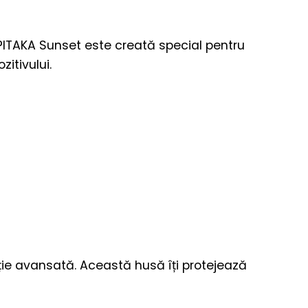
PITAKA Sunset este creată special pentru
itivului.
ție avansată. Această husă îți protejează