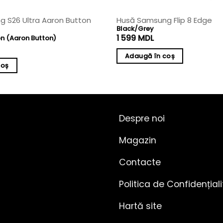
 S26 Ultra Aaron Button
Husă Samsung Flip 8 Edge
Black/Grey
1 599
MDL
on (Aaron Button)
Adaugă în coș
coș
Despre noi
Magazin
Contacte
Politica de Confidențial
Hartă site