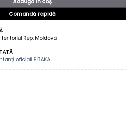
Adaugă în coș
Comandă rapidă
TĂ
 teritoriul Rep. Moldova
NTATĂ
tanți oficiali PITAKA